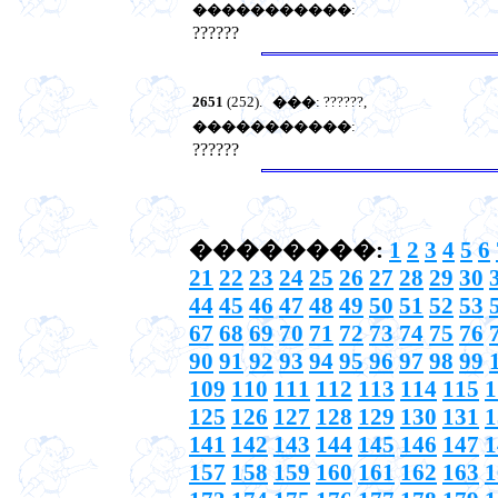
�����������
:
??????
2651
(252).
���
: ??????,
�����������
:
??????
��������:
1
2
3
4
5
6
21
22
23
24
25
26
27
28
29
30
44
45
46
47
48
49
50
51
52
53
67
68
69
70
71
72
73
74
75
76
90
91
92
93
94
95
96
97
98
99
109
110
111
112
113
114
115
1
125
126
127
128
129
130
131
1
141
142
143
144
145
146
147
1
157
158
159
160
161
162
163
1