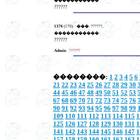
�����������
:
??????
1376
(170).
���
: ??????,
�����������
:
??????
Admin
:
??????
��������:
1
2
3
4
5
6
21
22
23
24
25
26
27
28
29
30
44
45
46
47
48
49
50
51
52
53
67
68
69
70
71
72
73
74
75
76
90
91
92
93
94
95
96
97
98
99
109
110
111
112
113
114
115
1
125
126
127
128
129
130
131
1
141
142
143
144
145
146
147
1
157
158
159
160
161
162
163
1