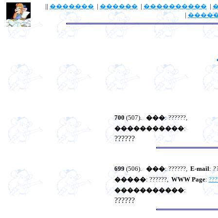
||
�������
|
������
|
����������
|
|
����
700
(507).
���
: ??????,
�����������
:
??????
699
(506).
���
: ??????,
E-mail
:
?
�����
: ??????,
WWW Page
:
???
�����������
:
??????