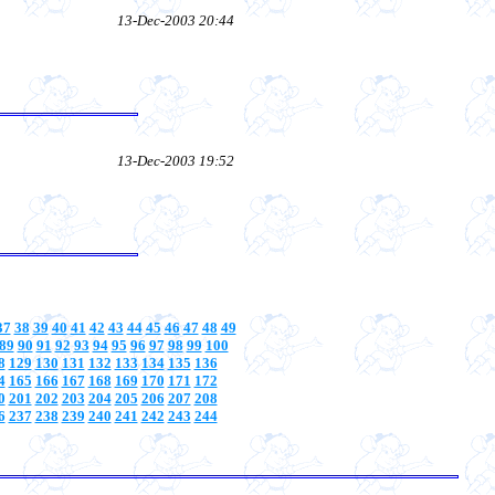
13-Dec-2003 20:44
13-Dec-2003 19:52
37
38
39
40
41
42
43
44
45
46
47
48
49
89
90
91
92
93
94
95
96
97
98
99
100
8
129
130
131
132
133
134
135
136
4
165
166
167
168
169
170
171
172
0
201
202
203
204
205
206
207
208
6
237
238
239
240
241
242
243
244