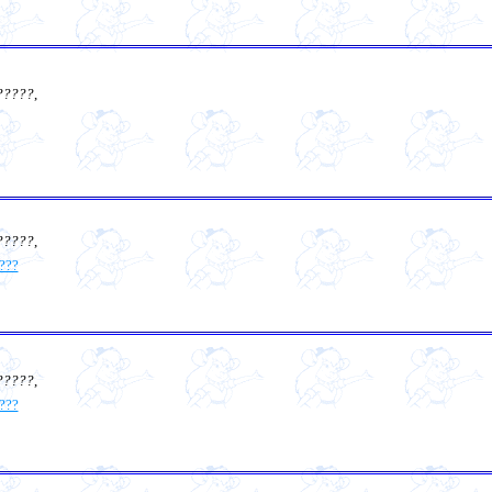
?????
,
?????
,
???
?????
,
???