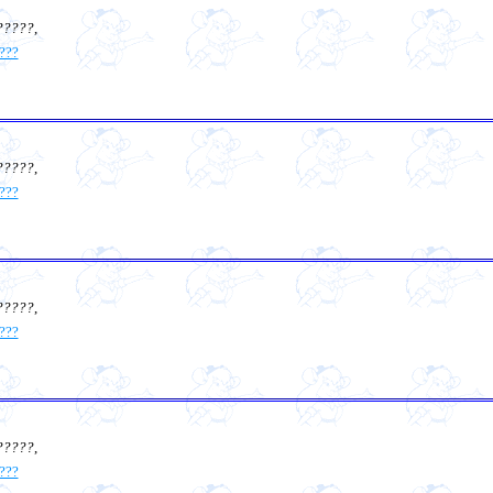
?????
,
???
?????
,
???
?????
,
???
?????
,
???