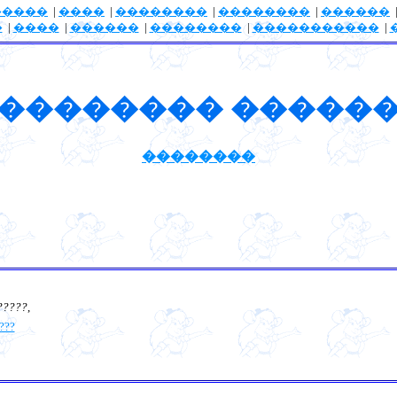
�����
|
����
|
��������
|
��������
|
������
�
|
����
|
������
|
��������
|
�����������
|
�������� �����
��������
?????
,
???