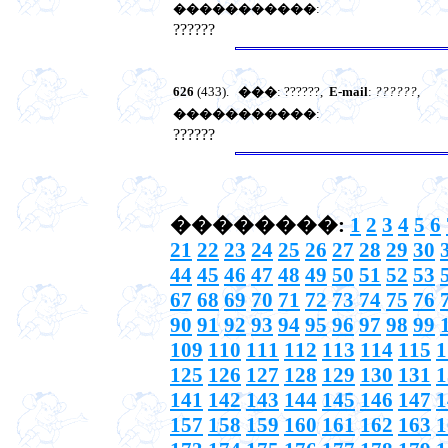
�����������
:
??????
626
(433).
���
: ??????,
E-mail
:
??????
,
�����������
:
??????
��������:
1
2
3
4
5
6
21
22
23
24
25
26
27
28
29
30
44
45
46
47
48
49
50
51
52
53
67
68
69
70
71
72
73
74
75
76
90
91
92
93
94
95
96
97
98
99
109
110
111
112
113
114
115
1
125
126
127
128
129
130
131
1
141
142
143
144
145
146
147
1
157
158
159
160
161
162
163
1