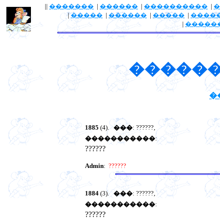
||
�������
|
������
|
����������
|
�
|
�����
|
������
|
�����
|
����
|
�����
������
�
1885
(4).
���
: ??????,
�����������
:
??????
Admin
:
??????
1884
(3).
���
: ??????,
�����������
:
??????