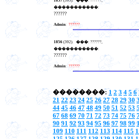
1857
(393).
���
: ??????,
�����������
:
??????
Admin
:
??????
1856
(392).
���
: ??????,
�����������
:
??????
Admin
:
??????
��������:
1
2
3
4
5
6
21
22
23
24
25
26
27
28
29
30
44
45
46
47
48
49
50
51
52
53
67
68
69
70
71
72
73
74
75
76
90
91
92
93
94
95
96
97
98
99
109
110
111
112
113
114
115
1
125
126
127
128
129
130
131
1