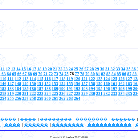
11
12
13
14
15
16
17
18
19
20
21
22
23
24
25
26
27
28
29
30
31
32
33
34
35
36
2
63
64
65
66
67
68
69
70
71
72
73
74
75
76
77
78
79
80
81
82
83
84
85
86
87
88
110
111
112
113
114
115
116
117
118
119
120
121
122
123
124
125
126
127
12
146
147
148
149
150
151
152
153
154
155
156
157
158
159
160
161
162
163
16
182
183
184
185
186
187
188
189
190
191
192
193
194
195
196
197
198
199
20
218
219
220
221
222
223
224
225
226
227
228
229
230
231
232
233
234
235
23
254
255
256
257
258
259
260
261
262
263
264
�����
|
����
|
��������
|
��������
|
������
�
|
����
|
������
|
��������
|
�����������
|
Copyright © Ruslan 2007-2026.