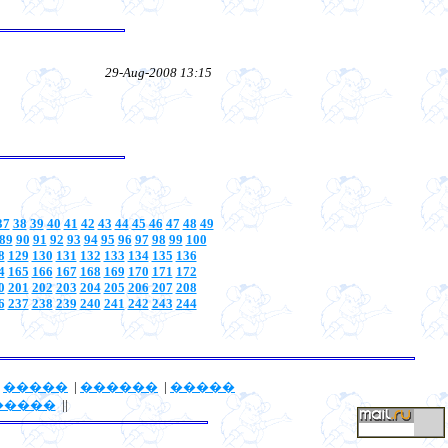
29-Aug-2008 13:15
37
38
39
40
41
42
43
44
45
46
47
48
49
89
90
91
92
93
94
95
96
97
98
99
100
8
129
130
131
132
133
134
135
136
4
165
166
167
168
169
170
171
172
0
201
202
203
204
205
206
207
208
6
237
238
239
240
241
242
243
244
|
�����
|
������
|
�����
�����
||