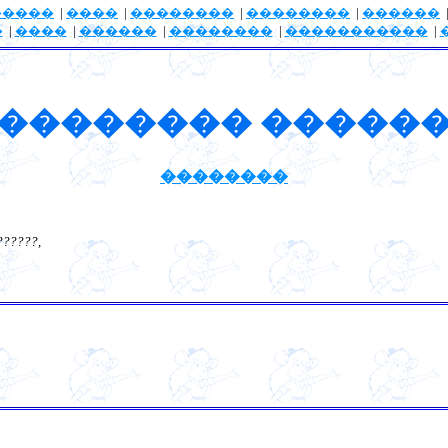
�����
|
����
|
��������
|
��������
|
������
�
|
����
|
������
|
��������
|
�����������
|
�������� �����
��������
??????
,