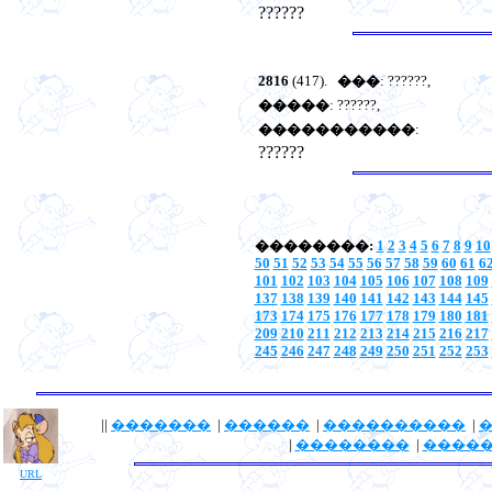
??????
2816
(417).
���
: ??????,
�����
: ??????,
�����������
:
??????
��������:
1
2
3
4
5
6
7
8
9
10
50
51
52
53
54
55
56
57
58
59
60
61
6
101
102
103
104
105
106
107
108
109
137
138
139
140
141
142
143
144
145
173
174
175
176
177
178
179
180
181
209
210
211
212
213
214
215
216
217
245
246
247
248
249
250
251
252
253
||
�������
|
������
|
����������
|
|
��������
|
����
URL