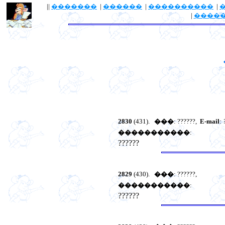
||
�������
|
������
|
����������
|
|
����
2830
(431).
���
: ??????,
E-mail
:
�����������
:
??????
2829
(430).
���
: ??????,
�����������
:
??????