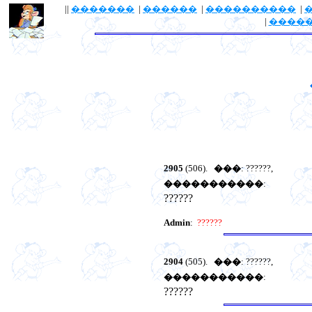
||
�������
|
������
|
����������
|
|
����
2905
(506).
���
: ??????,
�����������
:
??????
Admin
:
??????
2904
(505).
���
: ??????,
�����������
:
??????