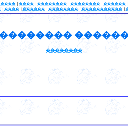
�����
|
����
|
��������
|
��������
|
������
�
|
����
|
������
|
��������
|
�����������
|
�������� �����
��������