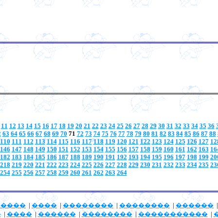
11
12
13
14
15
16
17
18
19
20
21
22
23
24
25
26
27
28
29
30
31
32
33
34
35
36
2
63
64
65
66
67
68
69
70
71
72
73
74
75
76
77
78
79
80
81
82
83
84
85
86
87
88
110
111
112
113
114
115
116
117
118
119
120
121
122
123
124
125
126
127
12
146
147
148
149
150
151
152
153
154
155
156
157
158
159
160
161
162
163
16
182
183
184
185
186
187
188
189
190
191
192
193
194
195
196
197
198
199
20
218
219
220
221
222
223
224
225
226
227
228
229
230
231
232
233
234
235
23
254
255
256
257
258
259
260
261
262
263
264
�����
|
����
|
��������
|
��������
|
������
�
|
����
|
������
|
��������
|
�����������
|