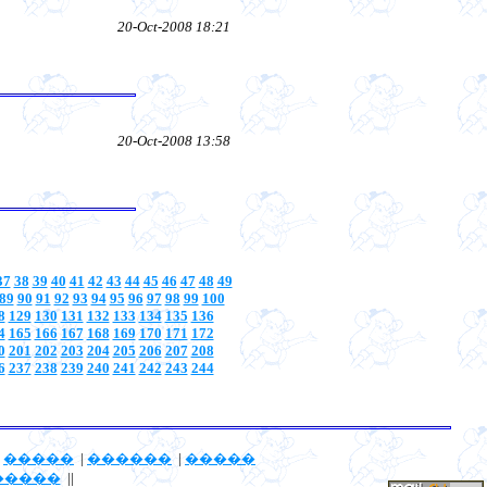
20-Oct-2008 18:21
20-Oct-2008 13:58
37
38
39
40
41
42
43
44
45
46
47
48
49
89
90
91
92
93
94
95
96
97
98
99
100
8
129
130
131
132
133
134
135
136
4
165
166
167
168
169
170
171
172
0
201
202
203
204
205
206
207
208
6
237
238
239
240
241
242
243
244
|
�����
|
������
|
�����
�����
||