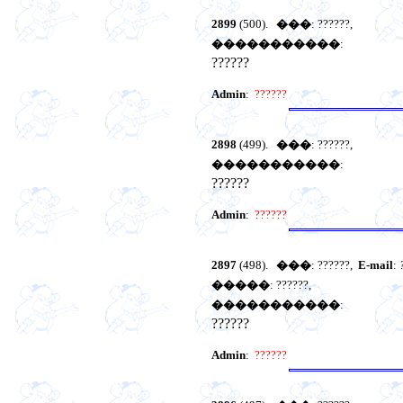
2899
(500).
���
: ??????,
�����������
:
??????
Admin
:
??????
2898
(499).
���
: ??????,
�����������
:
??????
Admin
:
??????
2897
(498).
���
: ??????,
E-mail
:
�����
: ??????,
�����������
:
??????
Admin
:
??????