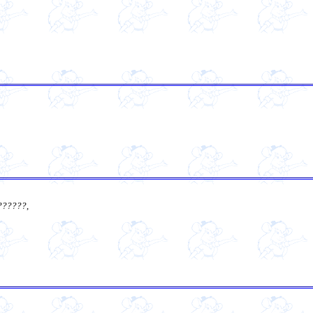
??????
,