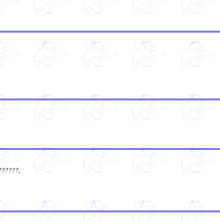
??????
,