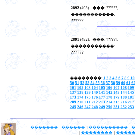
2892
(493).
���
: ??????,
�����������
:
??????
2891
(492).
���
: ??????,
�����������
:
??????
��������:
1
2
3
4
5
6
7
8
9
10
50
51
52
53
54
55
56
57
58
59
60
61
6
101
102
103
104
105
106
107
108
109
137
138
139
140
141
142
143
144
145
173
174
175
176
177
178
179
180
181
209
210
211
212
213
214
215
216
217
245
246
247
248
249
250
251
252
253
||
�������
|
������
|
����������
|
|
��������
|
����