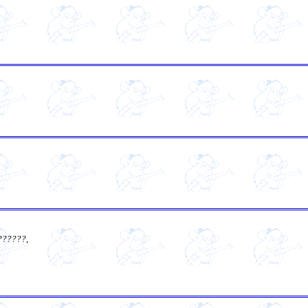
??????
,