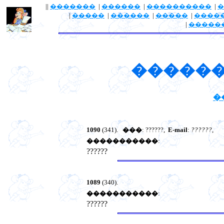
||
�������
|
������
|
����������
|
�
|
�����
|
������
|
�����
|
����
|
�����
������
�
1090
(341).
���
: ??????,
E-mail
:
??????
,
�����������
:
??????
1089
(340).
�����������
:
??????