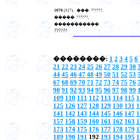
1076
(327).
���
: ??????,
�����
: ??????,
�����������
:
??????
��������:
1
2
3
4
5
6
21
22
23
24
25
26
27
28
29
30
44
45
46
47
48
49
50
51
52
53
67
68
69
70
71
72
73
74
75
76
90
91
92
93
94
95
96
97
98
99
109
110
111
112
113
114
115
1
125
126
127
128
129
130
131
1
141
142
143
144
145
146
147
1
157
158
159
160
161
162
163
1
173
174
175
176
177
178
179
1
189
190
191
192
193
194
195
1