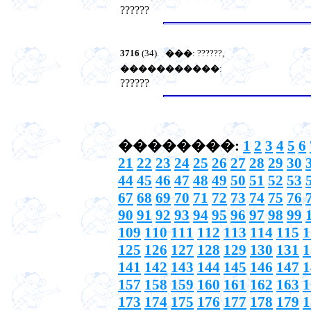
??????
3716
(34).
���
: ??????,
�����������
:
??????
��������:
1
2
3
4
5
6
21
22
23
24
25
26
27
28
29
30
44
45
46
47
48
49
50
51
52
53
67
68
69
70
71
72
73
74
75
76
90
91
92
93
94
95
96
97
98
99
109
110
111
112
113
114
115
1
125
126
127
128
129
130
131
1
141
142
143
144
145
146
147
1
157
158
159
160
161
162
163
1
173
174
175
176
177
178
179
1