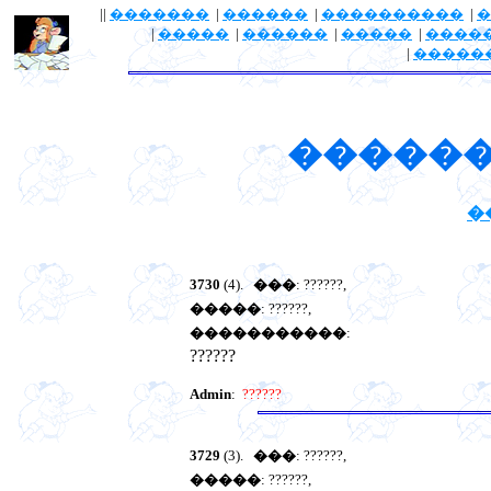
||
�������
|
������
|
����������
|
�
|
�����
|
������
|
�����
|
����
|
�����
������
�
3730
(4).
���
: ??????,
�����
: ??????,
�����������
:
??????
Admin
:
??????
3729
(3).
���
: ??????,
�����
: ??????,