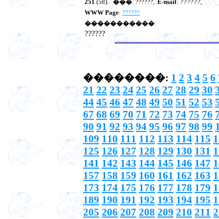
251
(58).
���
: ??????,
E-mail
:
??????
,
WWW Page
:
??????
�����������
:
??????
��������:
1
2
3
4
5
6
21
22
23
24
25
26
27
28
29
30
44
45
46
47
48
49
50
51
52
53
67
68
69
70
71
72
73
74
75
76
90
91
92
93
94
95
96
97
98
99
109
110
111
112
113
114
115
1
125
126
127
128
129
130
131
1
141
142
143
144
145
146
147
1
157
158
159
160
161
162
163
1
173
174
175
176
177
178
179
1
189
190
191
192
193
194
195
1
205
206
207
208
209
210
211
2