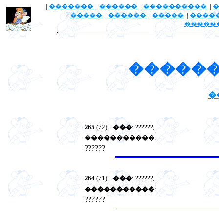
||
�������
|
������
|
����������
|
�
|
�����
|
������
|
�����
|
����
|
�����
������
�
265
(72).
���
: ??????,
�����������
:
??????
264
(71).
���
: ??????,
�����������
:
??????