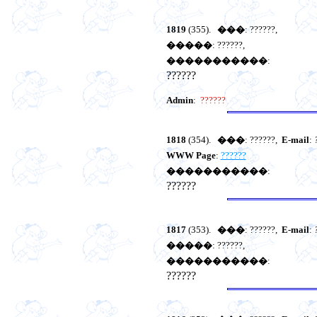
1819
(355).
���
: ??????,
�����
: ??????,
�����������
:
??????
Admin
:
??????
1818
(354).
���
: ??????,
E-mail
:
WWW Page
:
??????
�����������
:
??????
1817
(353).
���
: ??????,
E-mail
:
�����
: ??????,
�����������
:
??????