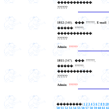
�����������
:
??????
1812
(348).
���
: ??????,
E-mail
:
�����
: ??????,
�����������
:
??????
Admin
:
??????
1811
(347).
���
: ??????,
�����
: ??????,
�����������
:
??????
Admin
:
??????
��������:
1
2
3
4
5
6
7
8
9
10
50
51
52
53
54
55
56
57
58
59
60
61
6