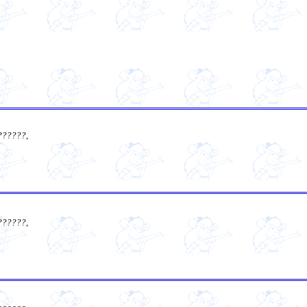
??????
,
??????
,