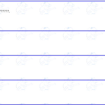
??????
,