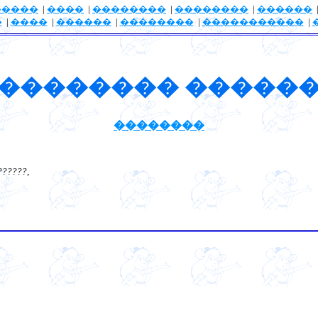
�����
|
����
|
��������
|
��������
|
������
�
|
����
|
������
|
��������
|
�����������
|
�������� �����
��������
??????
,