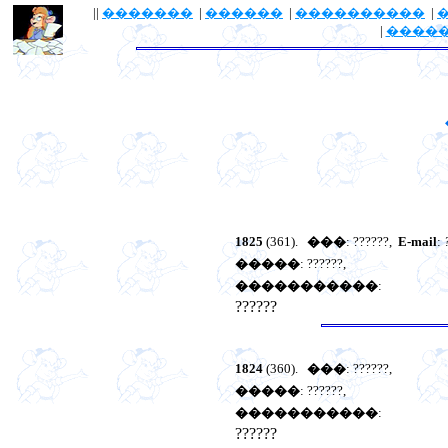
||
�������
|
������
|
����������
|
|
����
1825
(361).
���
: ??????,
E-mail
:
�����
: ??????,
�����������
:
??????
1824
(360).
���
: ??????,
�����
: ??????,
�����������
:
??????