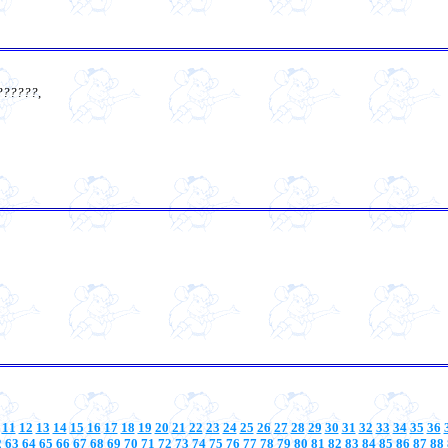
??????
,
11
12
13
14
15
16
17
18
19
20
21
22
23
24
25
26
27
28
29
30
31
32
33
34
35
36
2
63
64
65
66
67
68
69
70
71
72
73
74
75
76
77
78
79
80
81
82
83
84
85
86
87
88