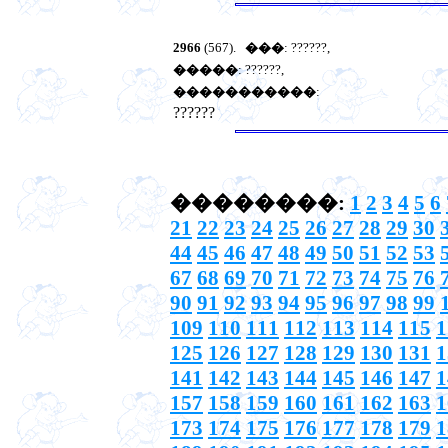
2966
(567).
���
: ??????,
�����
: ??????,
�����������
:
??????
��������:
1
2
3
4
5
6
21
22
23
24
25
26
27
28
29
30
44
45
46
47
48
49
50
51
52
53
67
68
69
70
71
72
73
74
75
76
90
91
92
93
94
95
96
97
98
99
109
110
111
112
113
114
115
1
125
126
127
128
129
130
131
1
141
142
143
144
145
146
147
1
157
158
159
160
161
162
163
1
173
174
175
176
177
178
179
1