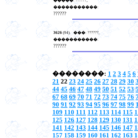
�����
: ??????,
�����������
:
??????
3626
(94).
���
: ??????,
�����������
:
??????
��������:
1
2
3
4
5
6
21
22
23
24
25
26
27
28
29
30
44
45
46
47
48
49
50
51
52
53
67
68
69
70
71
72
73
74
75
76
90
91
92
93
94
95
96
97
98
99
109
110
111
112
113
114
115
1
125
126
127
128
129
130
131
1
141
142
143
144
145
146
147
1
157
158
159
160
161
162
163
1