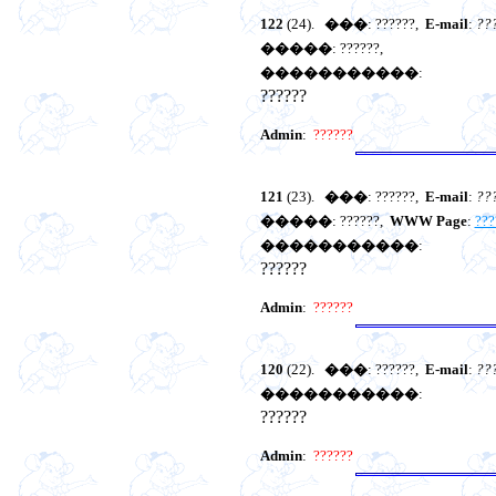
122
(24).
���
: ??????,
E-mail
:
??
�����
: ??????,
�����������
:
??????
Admin
:
??????
121
(23).
���
: ??????,
E-mail
:
??
�����
: ??????,
WWW Page
:
???
�����������
:
??????
Admin
:
??????
120
(22).
���
: ??????,
E-mail
:
??
�����������
:
??????
Admin
:
??????