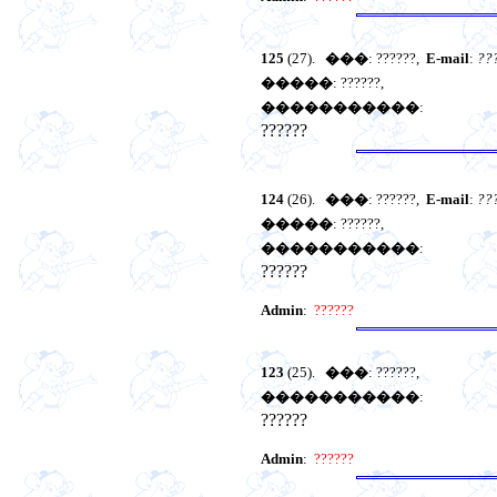
125
(27).
���
: ??????,
E-mail
:
??
�����
: ??????,
�����������
:
??????
124
(26).
���
: ??????,
E-mail
:
??
�����
: ??????,
�����������
:
??????
Admin
:
??????
123
(25).
���
: ??????,
�����������
:
??????
Admin
:
??????