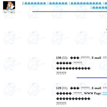
||
�������
|
������
|
����������
|
|
����
130
(32).
���
: ??????,
E-mail
:
??
�����
: ??????,
�����������
:
??????
129
(31).
���
: ??????,
E-mail
:
??
�����
: ??????,
WWW Page
:
???
�����������
:
??????