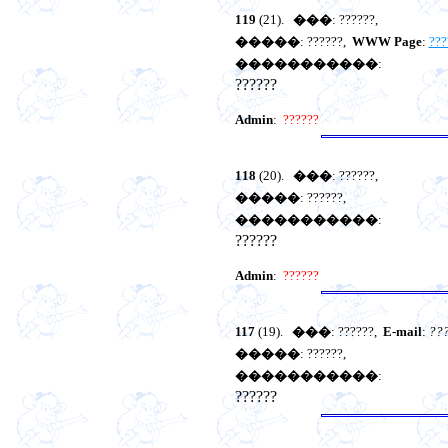
119
(21).
���
: ??????,
�����
: ??????,
WWW Page
:
???
�����������
:
??????
Admin
:
??????
118
(20).
���
: ??????,
�����
: ??????,
�����������
:
??????
Admin
:
??????
117
(19).
���
: ??????,
E-mail
:
??
�����
: ??????,
�����������
:
??????