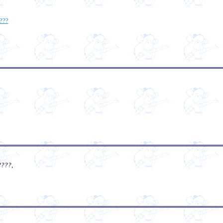
???
????
,