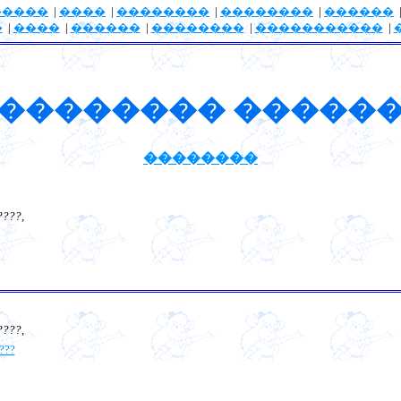
�����
|
����
|
��������
|
��������
|
������
�
|
����
|
������
|
��������
|
�����������
|
�������� �����
��������
????
,
????
,
???