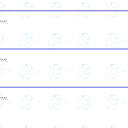
????
,
????
,
????
,