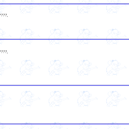
????
,
????
,