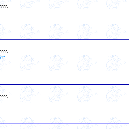
????
,
????
,
???
????
,