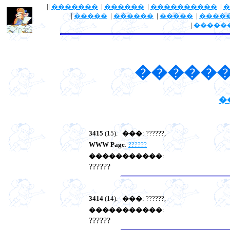
||
�������
|
������
|
����������
|
�
|
�����
|
������
|
�����
|
����
|
�����
������
�
3415
(15).
���
: ??????,
WWW Page
:
??????
�����������
:
??????
3414
(14).
���
: ??????,
�����������
:
??????