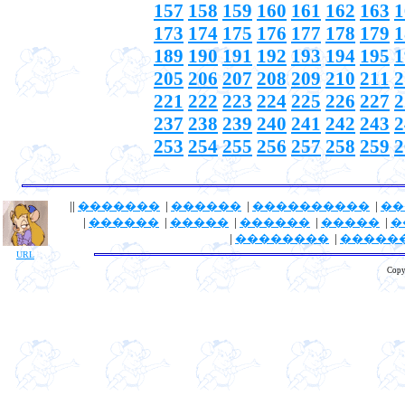
157
158
159
160
161
162
163
1
173
174
175
176
177
178
179
1
189
190
191
192
193
194
195
1
205
206
207
208
209
210
211
2
221
222
223
224
225
226
227
2
237
238
239
240
241
242
243
2
253
254
255
256
257
258
259
2
||
�������
|
������
|
����������
|
��
|
������
|
�����
|
������
|
�����
|
�
|
��������
|
�����
URL
Copy