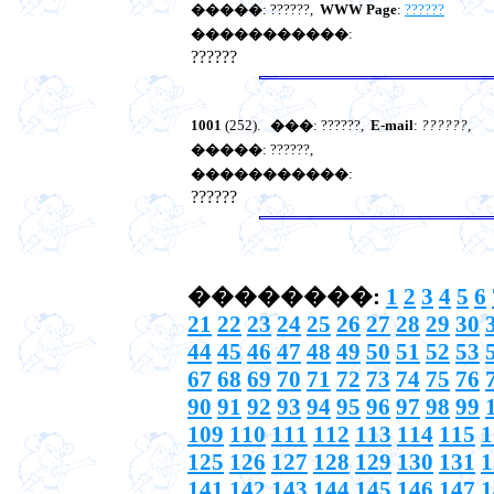
�����
: ??????,
WWW Page
:
??????
�����������
:
??????
1001
(252).
���
: ??????,
E-mail
:
??????
,
�����
: ??????,
�����������
:
??????
��������:
1
2
3
4
5
6
21
22
23
24
25
26
27
28
29
30
44
45
46
47
48
49
50
51
52
53
67
68
69
70
71
72
73
74
75
76
90
91
92
93
94
95
96
97
98
99
109
110
111
112
113
114
115
1
125
126
127
128
129
130
131
1
141
142
143
144
145
146
147
1