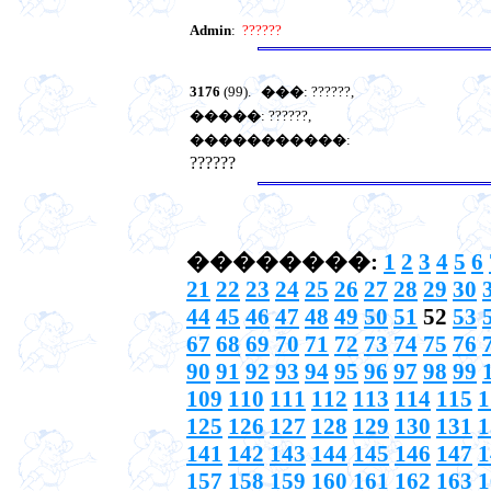
Admin
:
??????
3176
(99).
���
: ??????,
�����
: ??????,
�����������
:
??????
��������:
1
2
3
4
5
6
21
22
23
24
25
26
27
28
29
30
44
45
46
47
48
49
50
51
52
53
67
68
69
70
71
72
73
74
75
76
90
91
92
93
94
95
96
97
98
99
109
110
111
112
113
114
115
1
125
126
127
128
129
130
131
1
141
142
143
144
145
146
147
1
157
158
159
160
161
162
163
1