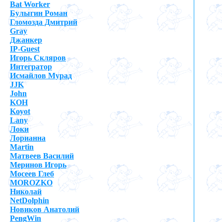
Bat Worker
Булыгин Роман
Гломозда Дмитрий
Gray
Джанкер
IP-Guest
Игорь Скляров
Интегратор
Исмайлов Мурад
JJK
John
KOH
Koyot
Lany
Локи
Лорианна
Martin
Матвеев Василий
Меринов Игорь
Мосеев Глеб
MOROZKO
Николай
NetDolphin
Новиков Анатолий
PengWin