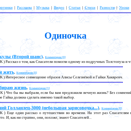
артинки
|
Рассказы
|
Музыка
|
Видео
|
Статьи
|
Стихи
|
Разности
|
Уроки
Одиночка
кулы (Второй шанс)
.
Комментарии:[0]
6K ) Рассказ о том, как Спасатели помогли одному из подручных Толстопуза и ч
я жить
.
Комментарии:[0]
5K ) Интересное совмещение образов Алисы Селезнёвой и Гайки Хаквренч.
бираю жизнь
.
Комментарии:[1]
3K ) Что бы вы выбрали, если бы вам предложили вечную жизнь? Без сомнений
зе Гайка должна сделать именно такой выбор.
ий Голландец-3000 (небольшая зарисовочка...)
.
Комментарии:[0]
7K ) Еще один рассказ о путешествии во времени. На этот раз Спасателям 
го. И, как ни странно, они, похоже, знают Спасателей...