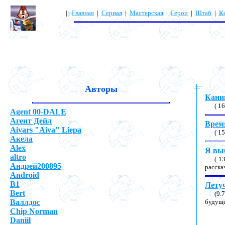
||
Главная
|
Сериал
|
Мастерская
|
Герои
|
Штаб
|
К
Авторы
Кани
( 1
Agent 00-DALE
Агент Дейл
Врем
Aivars "Aiva" Liepa
( 1
Акела
Alex
Я вы
altro
( 1
Андрей200895
расска
Android
B1
Летуч
Bert
(9.
Валлдос
будуще
Chip Norman
Daniil