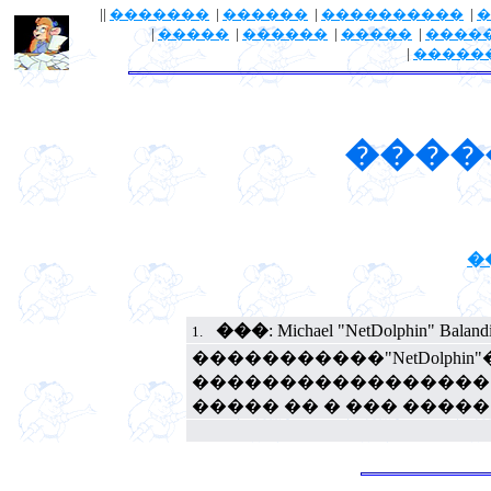
||
�������
|
������
|
����������
|
�
|
�����
|
������
|
�����
|
����
|
�����
����
�
���
: Michael "NetDolphin" Baland
1.
�����������"NetDolphi
����������������� 
����� �� � ��� ����