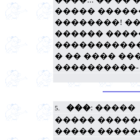
����� �����
��������! ��
������ ����
������������.
� �� ���� �
����������- 
���
: �����
5.
����� �����
����� �����