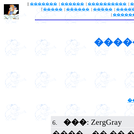
||
�������
|
������
|
����������
|
�
|
�����
|
������
|
�����
|
����
|
�����
����
�
���
: ZergGray
6.
����... �� ��