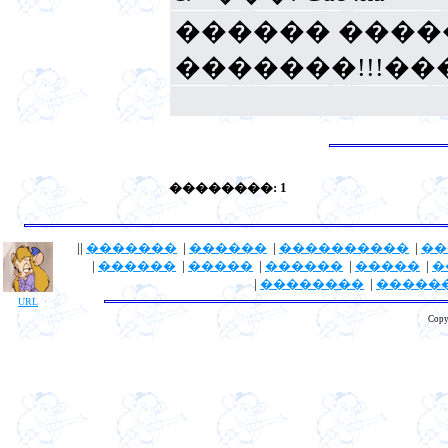
������ ���
�������!!!�
��������: 1
||
�������
|
������
|
����������
|
��
|
������
|
�����
|
������
|
�����
|
�
|
��������
|
�����
URL
Copy