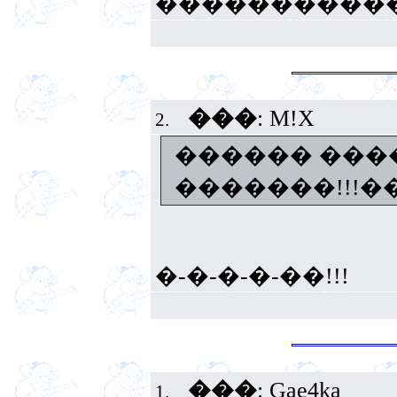
�����������
���
: M!X
2.
������ ���
�������!!!
�-�-�-�-��!!!
���
: Gae4ka
1.