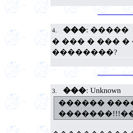
���
: �����
4.
� ��� � ��� 
��������?
���
: Unknown
3.
������ ���
�������!!!