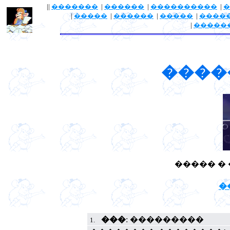
||
�������
|
������
|
����������
|
�
|
�����
|
������
|
�����
|
����
|
�����
����
����� �
�
���
: ���������
1.