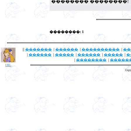
�������� ��������!
��������: 1
||
�������
|
������
|
����������
|
��
|
������
|
�����
|
������
|
�����
|
�
|
��������
|
�����
URL
Copy