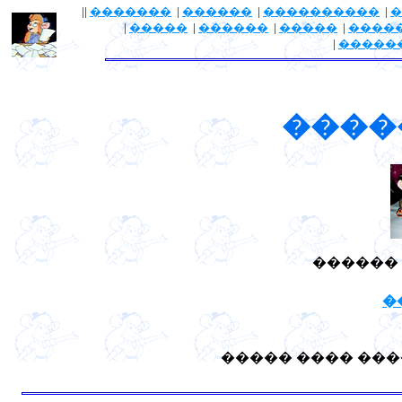
||
�������
|
������
|
����������
|
�
|
�����
|
������
|
�����
|
����
|
�����
����
������ 
�
����� ���� ���