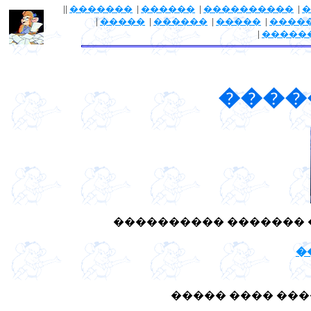
||
�������
|
������
|
����������
|
�
|
�����
|
������
|
�����
|
����
|
�����
����
���������� ������� �
�
����� ���� ���