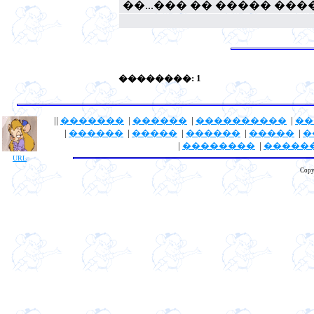
��...��� �� ����� ���
��������: 1
||
�������
|
������
|
����������
|
��
|
������
|
�����
|
������
|
�����
|
�
|
��������
|
�����
URL
Copy