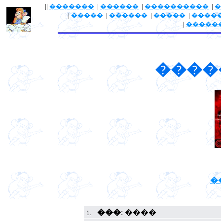
||
�������
|
������
|
����������
|
�
|
�����
|
������
|
�����
|
����
|
�����
����
�
���
: ����
1.