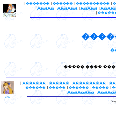
||
�������
|
������
|
����������
|
�
|
�����
|
������
|
�����
|
����
|
�����
����
�
����� ���� ���
||
�������
|
������
|
����������
|
��
|
������
|
�����
|
������
|
�����
|
�
|
��������
|
�����
URL
Copy