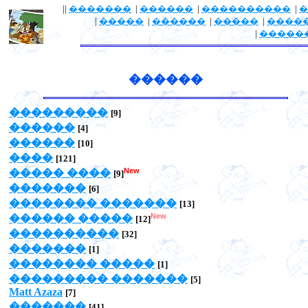
||
�������
|
������
|
����������
|
�
|
�����
|
������
|
�����
|
����
|
�����
������
���������
[9]
������
[4]
������
[10]
����
[121]
New
����� ����
[9]
�������
[6]
�������� �������
[13]
New
������ �����
[12]
����������
[32]
�������
[1]
�������� �����
[1]
��������� �������
[5]
Matt Azaza
[7]
�������
[41]