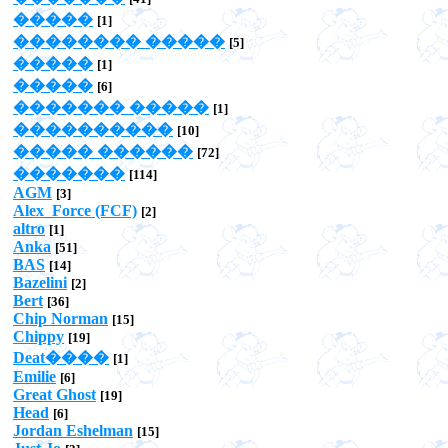
�����
[1]
�������� �����
[5]
�����
[1]
�����
[6]
������� �����
[1]
����������
[10]
����� ������
[72]
�������
[114]
AGM
[3]
Alex_Force (FCF)
[2]
altro
[1]
Anka
[51]
BAS
[14]
Bazelini
[2]
Bert
[36]
Chip Norman
[15]
Chippy
[19]
Deat����
[1]
Emilie
[6]
Great Ghost
[19]
Head
[6]
Jordan Eshelman
[15]