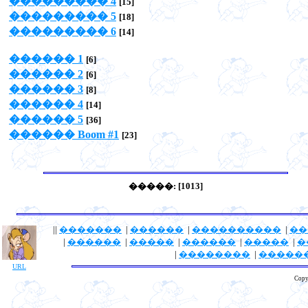
��������� 4
[15]
��������� 5
[18]
��������� 6
[14]
������ 1
[6]
������ 2
[6]
������ 3
[8]
������ 4
[14]
������ 5
[36]
������ Boom #1
[23]
�����: [1013]
||
�������
|
������
|
����������
|
��
|
������
|
�����
|
������
|
�����
|
�
|
��������
|
�����
URL
Copy