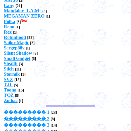
Just Jo
[3]
Lany
[21]
Mandalor_T.A.M
[23]
MEGAMAN ZERO
[1]
New
Polka
[6]
Reno
[1]
Rex
[1]
Robinhood
[22]
Sailor Magic
[2]
Sergep88v
[1]
Silent Shadow
[8]
Small Gadget
[6]
Stealth
[3]
Stich
[11]
Stormik
[1]
SVZ
[18]
T.D.
[5]
Toona
[15]
TOZ
[8]
Zodiac
[1]
��������� 1
[23]
��������� 2
[8]
��������� 3
[14]