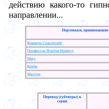
действию какого-то гипн
направлении...
Персонажи, принимавшие 
Команда Спасателей
Профессор Нортон Нимнул
Маус
Керби
Малдун
Перевод (субтитры) к
серии