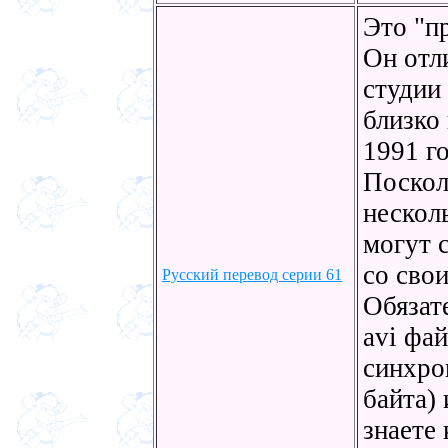
Это "п
Он отл
студии
близко
1991 го
Поскол
нескол
могут 
со сво
Русский перевод серии 61
Обязат
avi фа
синхро
байта)
знаете