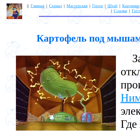
||
Главная
|
Сериал
|
Мастерская
|
Герои
|
Штаб
|
Картинки
|
Ссылки
|
Гост
Картофель под мышами 
За 
отк
п
Ним
эле
Где 