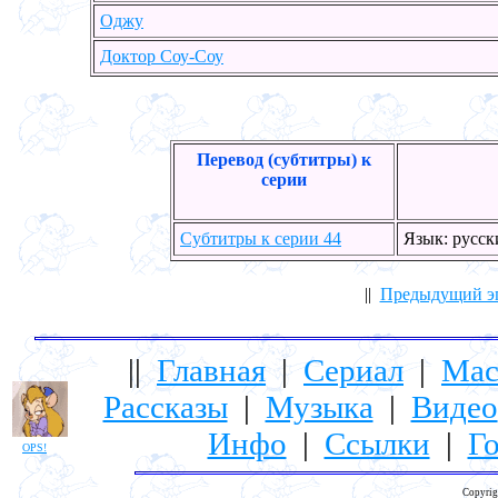
Оджу
Доктор Соу-Соу
Перевод (субтитры) к
серии
Субтитры к серии 44
Язык: русс
||
Предыдущий э
||
Главная
|
Сериал
|
Мас
Рассказы
|
Музыка
|
Видео
Инфо
|
Ссылки
|
Го
OPS!
Copyrig