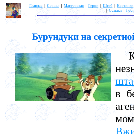
||
Главная
|
Сериал
|
Мастерская
|
Герои
|
Штаб
|
Картинки
|
Ссылки
|
Гост
Бурундуки на секретно
Как
нез
шта
в б
аге
мом
Вж