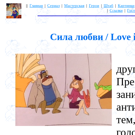
||
Главная
|
Сериал
|
Мастерская
|
Герои
|
Штаб
|
Картинки
|
Ссылки
|
Гост
Сила любви / Love i
Ок
дру
Пр
за
ант
тем
гол