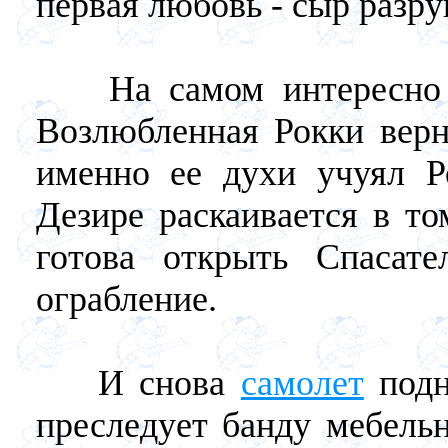
первая любовь - сыр разру
На самом интересно ме
Возлюбленная Рокки верну
именно ее духи учуял Р
Дезире раскаивается в то
готова открыть Спасате
ограбление.
И снова
самолет
подн
преследует банду мебель