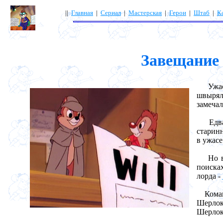
||
Главная
|
Сериал
|
Мастерская
|
Герои
|
Штаб
|
К
Завещание с
Ужасна
швырял
замечал
Едва 
старинн
в ужасе
Но вме
поиска
лорда -
Команд
Шерлок
Шерлока