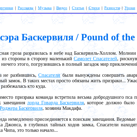
артинки
|
Рассказы
|
Музыка
|
Видео
|
Статьи
|
Стихи
|
Разности
|
Уроки
эра Баскервиля / Pound of the 
я гроза разразилась в небе над Баскервиль-Холлом. Молнии 
 из стороны в сторону маленький
Самолет Спасателей
, рискну
 ничего этого, погрузившись в полный загадок мир приключен
не разбившись,
Спасатели
были вынуждены совершить авари
ый замок. В таких местах просто обязаны жить призраки... Ужа
 разбежалась кто куда.
сто призрака команда встретила весьма добродушного пса 
х завещания
лорда Говарда Баскервиля
, которое должно было
Роджера Баскервиля
, хозяина Макдафа.
а немедленно присоединяется к поискам завещания. Ведомые 
а Джонса, в глубинах тайных ходов замка, Спасатели находя
 Чипа, это только начало...