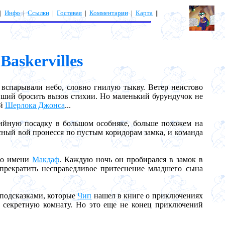
|
Инфо
|
Ссылки
|
Гостевая
|
Комментарии
|
Карта
||
Baskervilles
вспарывали небо, словно гнилую тыкву. Ветер неистово
вший бросить вызов стихии. Но маленький бурундучок не
ий
Шерлока Джонса
...
йную посадку в большом особняке, больше похожем на
сный вой пронесся по пустым коридорам замка, и команда
по имени
Макдаф
. Каждую ночь он пробирался в замок в
 прекратить несправедливое притеснение младшего сына
подсказками, которые
Чип
нашел в книге о приключениях
т секретную комнату. Но это еще не конец приключений