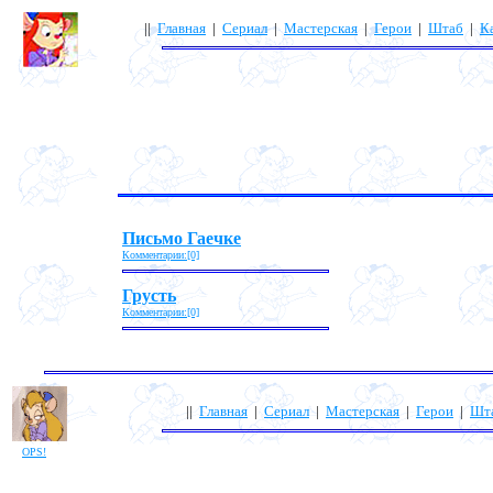
||
Главная
|
Сериал
|
Мастерская
|
Герои
|
Штаб
|
К
Письмо Гаечке
Комментарии:[0]
Грусть
Комментарии:[0]
||
Главная
|
Сериал
|
Мастерская
|
Герои
|
Шт
OPS!