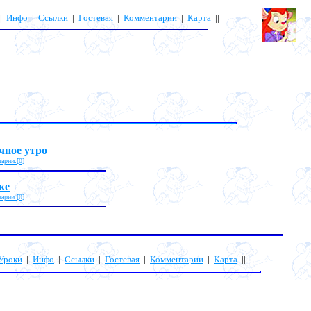
|
Инфо
|
Ссылки
|
Гостевая
|
Комментарии
|
Карта
||
ное утро
арии:[0]
ке
арии:[0]
Уроки
|
Инфо
|
Ссылки
|
Гостевая
|
Комментарии
|
Карта
||