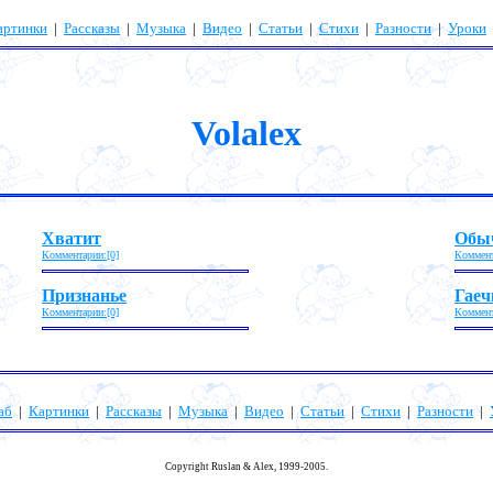
артинки
|
Рассказы
|
Музыка
|
Видео
|
Статьи
|
Стихи
|
Разности
|
Уроки
Volalex
Хватит
Обыч
Комментарии:[0]
Коммент
Признанье
Гаеч
Комментарии:[0]
Коммент
аб
|
Картинки
|
Рассказы
|
Музыка
|
Видео
|
Статьи
|
Стихи
|
Разности
|
Copyright Ruslan & Alex, 1999-2005.