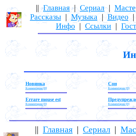
||
Главная
|
Сериал
|
Масте
Рассказы
|
Музыка
|
Видео
Инфо
|
Ссылки
|
Гост
Ин
Новинка
Сон
Комментарии:[0]
Комментарии:[0]
Errare mouse est
Предупрежд
Комментарии:[0]
Комментарии:[0]
||
Главная
|
Сериал
|
Мас