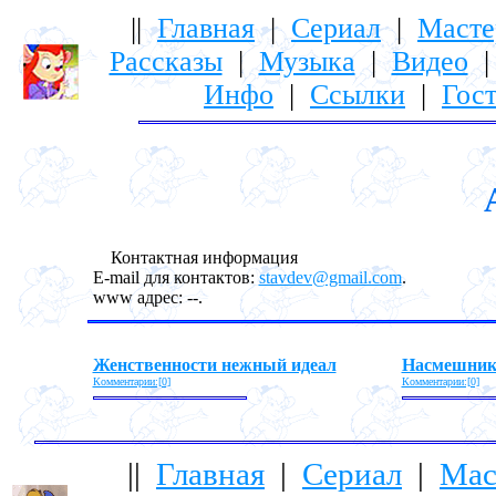
||
Главная
|
Сериал
|
Масте
Рассказы
|
Музыка
|
Видео
Инфо
|
Ссылки
|
Гост
Контактная информация
E-mail для контактов:
stavdev@gmail.com
.
www адрес: --.
Женственности нежный идеал
Насмешни
Комментарии:[0]
Комментарии:[0]
||
Главная
|
Сериал
|
Мас