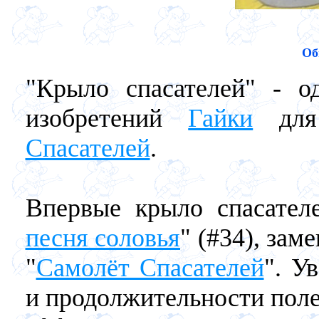
Об
"Крыло спасателей" - о
изобретений
Гайки
для 
Спасателей
.
Впервые крыло спасател
песня соловья
" (#34), за
"
Самолёт Спасателей
". У
и продолжительности пол