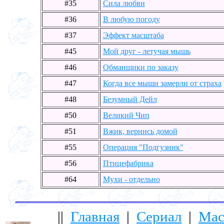
#35
Сила любви
#36
В любую погоду
#37
Эффект масштаба
#45
Мой друг - летучая мышь
#46
Обманщики по заказу
#47
Когда все мыши замерли от страха
#48
Безумный Дейл
#50
Великий Чип
#51
Вжик, вернись домой
#55
Операция "Подгузник"
#56
Птицефабрика
#64
Мухи - отдельно
||
Главная
|
Сериал
|
Мас