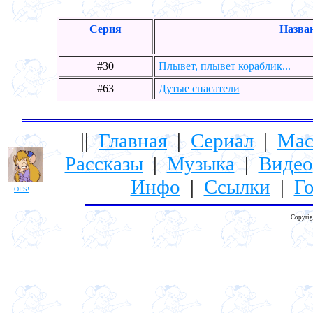
Серия
Назва
#30
Плывет, плывет кораблик...
#63
Дутые спасатели
||
Главная
|
Сериал
|
Мас
Рассказы
|
Музыка
|
Видео
Инфо
|
Ссылки
|
Го
OPS!
Copyrig