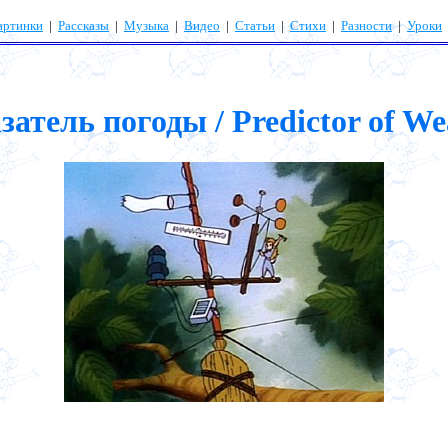
артинки
|
Рассказы
|
Музыка
|
Видео
|
Статьи
|
Стихи
|
Разности
|
Уроки
затель погоды / Predictor of We