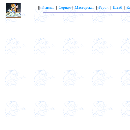
||
Главная
|
Сериал
|
Мастерская
|
Герои
|
Штаб
|
К