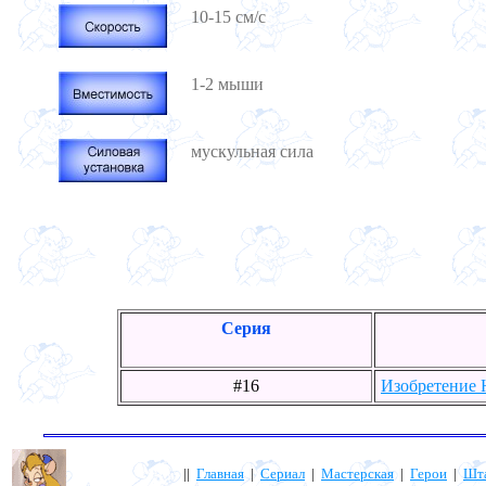
10-15 см/с
1-2 мыши
мускульная сила
Серия
#16
Изобретение
||
Главная
|
Сериал
|
Мастерская
|
Герои
|
Шт