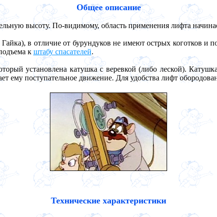
Общее описание
ельную высоту. По-видимому, область применения лифта начинае
 Гайка), в отличие от бурундуков не имеют острых коготков и п
 подъема к
штабу спасателей
.
который установлена катушка с веревкой (либо леской). Катуш
ет ему поступательное движение. Для удобства лифт обородован
Технические характеристики