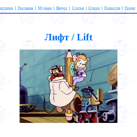
артинки
|
Рассказы
|
Музыка
|
Видео
|
Статьи
|
Стихи
|
Разности
|
Уроки
Лифт / Lift