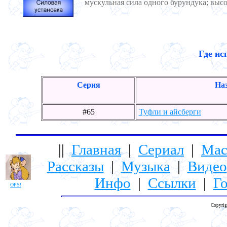
мускульная сила одного бурундука; выс
Где ис
Серия
Наз
#65
Туфли и айсберги
||
Главная
|
Сериал
|
Мас
Рассказы
|
Музыка
|
Видео
Инфо
|
Ссылки
|
Го
OPS!
Copyrig