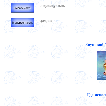
индивидуальны
средняя
Звуковой 
Где испо