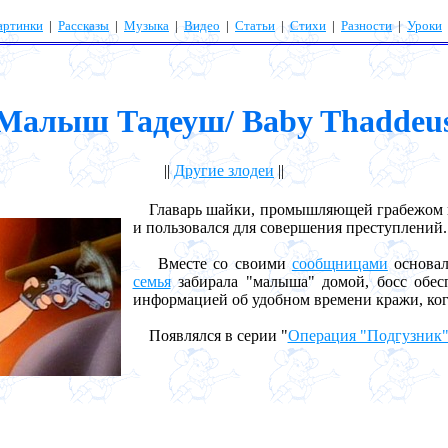
артинки
|
Рассказы
|
Музыка
|
Видео
|
Статьи
|
Стихи
|
Разности
|
Уроки
Малыш Тадеуш/ Baby Thaddeu
||
Другие злодеи
||
Главарь шайки, промышляющей грабежом квар
и пользовался для совершения преступлений.
Вместе со своими
сообщницами
основал
семья
забирала "малыша" домой, босс обес
информацией об удобном времени кражи, когд
Появлялся в серии "
Операция "Подгузник