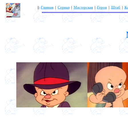
||
Главная
|
Сериал
|
Мастерская
|
Герои
|
Штаб
|
К