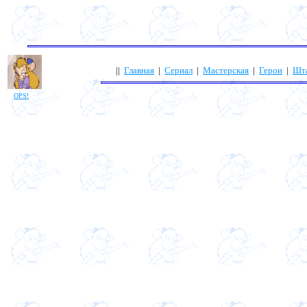
||
Главная
|
Сериал
|
Мастерская
|
Герои
|
Шт
OPS!