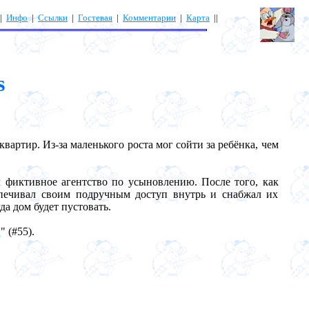
|
Инфо
|
Ссылки
|
Гостевая
|
Комментарии
|
Карта
||
s
тир. Из-за маленького роста мог сойти за ребёнка, чем
 фиктивное агентство по усыновлению. После того, как
печивал своим подручным доступ внутрь и снабжал их
а дом будет пустовать.
"
" (#55).