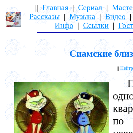
||
Главная
|
Сериал
|
Масте
Рассказы
|
Музыка
|
Видео
Инфо
|
Ссылки
|
Гост
Сиамские близ
||
Нейтр
Пар
одн
ква
по 