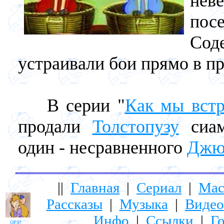
нев
пос
Сод
устраивали бои прямо в пр
В серии "
Как мы встр
продали
Толстопузу
сиам
один - несравненного
Джю
||
Главная
|
Сериал
|
Мас
Рассказы
|
Музыка
|
Видео
Инфо
|
Ссылки
|
Го
OPS!