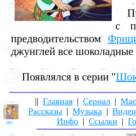
При
с п
предводительством
Фриц
джунглей все шоколадные 
Появлялся в серии "
Шок
||
Главная
|
Сериал
|
Мас
Рассказы
|
Музыка
|
Видео
Инфо
|
Ссылки
|
Го
OPS!
Copyrig