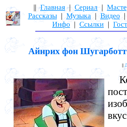
||
Главная
|
Сериал
|
Масте
Рассказы
|
Музыка
|
Видео
Инфо
|
Ссылки
|
Гост
Айнрих фон Шугарботто
||
Д
Кон
по
изо
вкус