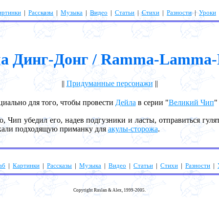
артинки
|
Рассказы
|
Музыка
|
Видео
|
Статьи
|
Стихи
|
Разности
|
Уроки
а Динг-Донг / Ramma-Lamma-
||
Придуманные персонажи
||
иально для того, чтобы провести
Дейла
в серии "
Великий Чип
"
Чип убедил его, надев подгузники и ласты, отправиться гулят
скали подходящую приманку для
акулы-сторожа
.
аб
|
Картинки
|
Рассказы
|
Музыка
|
Видео
|
Статьи
|
Стихи
|
Разности
|
Copyright Ruslan & Alex, 1999-2005.