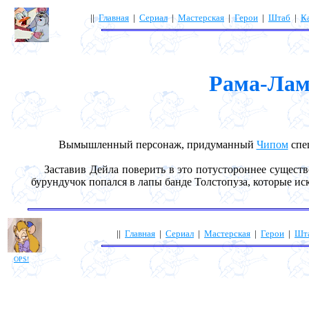
||
Главная
|
Сериал
|
Мастерская
|
Герои
|
Штаб
|
К
Рама-Лам
Вымышленный персонаж, придуманный
Чипом
спец
Заставив Дейла поверить в это потустороннее существо, 
бурундучок попался в лапы банде Толстопуза, которые и
||
Главная
|
Сериал
|
Мастерская
|
Герои
|
Шт
OPS!