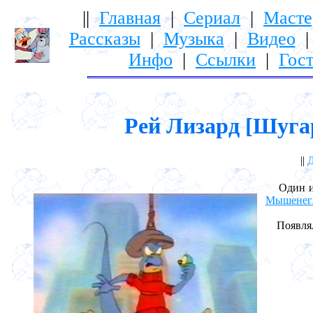
||
Главная
|
Сериал
|
Масте
Рассказы
|
Музыка
|
Видео
Инфо
|
Ссылки
|
Гост
Рей Лизард [Шугар
||
Д
Один из
Мышенег
Появлялс