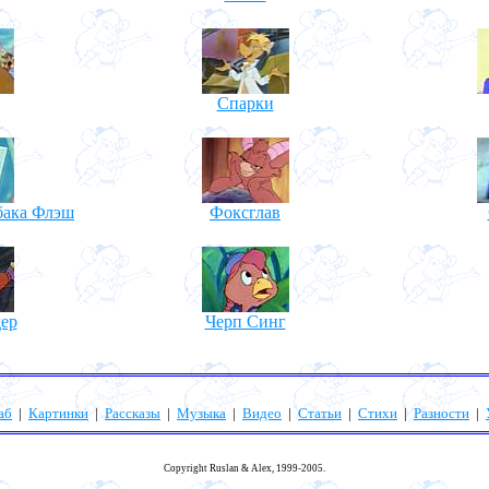
Спарки
бака Флэш
Фоксглав
ер
Черп Синг
аб
|
Картинки
|
Рассказы
|
Музыка
|
Видео
|
Статьи
|
Стихи
|
Разности
|
Copyright Ruslan & Alex, 1999-2005.