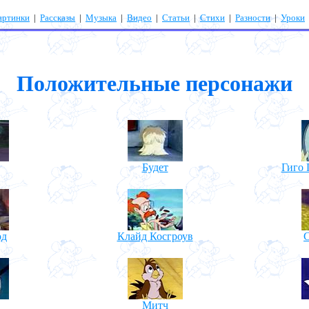
артинки
|
Рассказы
|
Музыка
|
Видео
|
Статьи
|
Стихи
|
Разности
|
Уроки
Положительные персонажи
Будет
Гиго
од
Клайд Косгроув
Митч