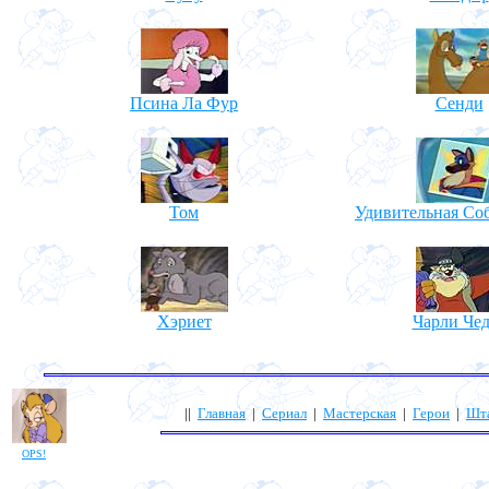
Псина Ла Фур
Сенди
Том
Удивительная Со
Хэриет
Чарли Чед
||
Главная
|
Сериал
|
Мастерская
|
Герои
|
Шт
OPS!