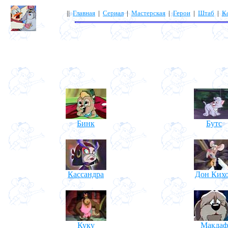
||
Главная
|
Сериал
|
Мастерская
|
Герои
|
Штаб
|
К
Бинк
Бутс
Кассандра
Дон Ких
Куку
Макдаф