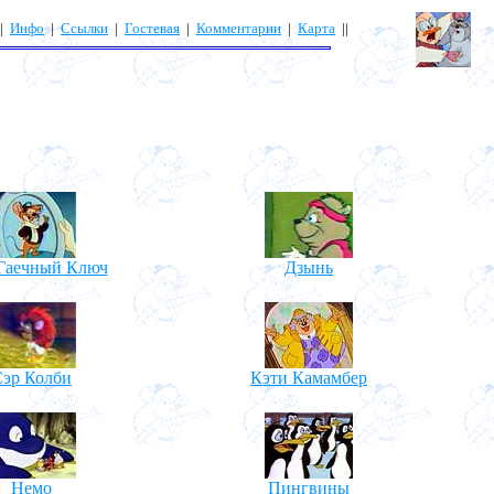
|
Инфо
|
Ссылки
|
Гостевая
|
Комментарии
|
Карта
||
 Гаечный Ключ
Дзынь
Сэр Колби
Кэти Камамбер
Немо
Пингвины