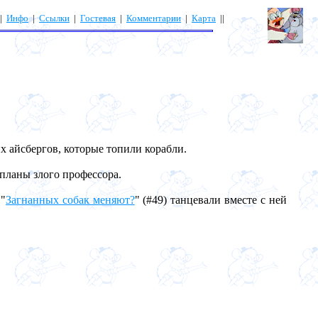
|
Инфо
|
Ссылки
|
Гостевая
|
Комментарии
|
Карта
||
х айсбергов, которые топили корабли.
планы злого профессора.
 "
Загнанных собак меняют?
" (#49) танцевали вместе с ней