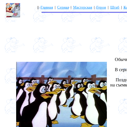
||
Главная
|
Сериал
|
Мастерская
|
Герои
|
Штаб
|
К
Обычны
В сери
Позднее
на съемк