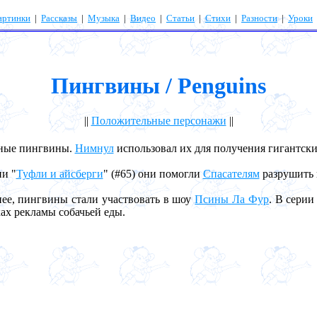
артинки
|
Рассказы
|
Музыка
|
Видео
|
Статьи
|
Стихи
|
Разности
|
Уроки
Пингвины / Penguins
||
Положительные персонажи
||
е пингвины.
Нимнул
использовал их для получения гигантски
и "
Туфли и айсберги
" (#65) они помогли
Спасателям
разрушить 
, пингвины стали участвовать в шоу
Псины Ла Фур
. В серии
ах рекламы собачьей еды.