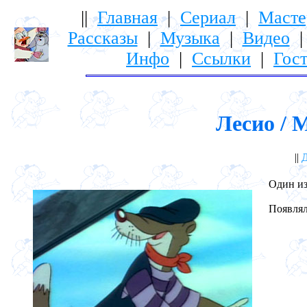
||
Главная
|
Сериал
|
Масте
Рассказы
|
Музыка
|
Видео
Инфо
|
Ссылки
|
Гост
Лесио / M
||
Д
Один из
Появлялс