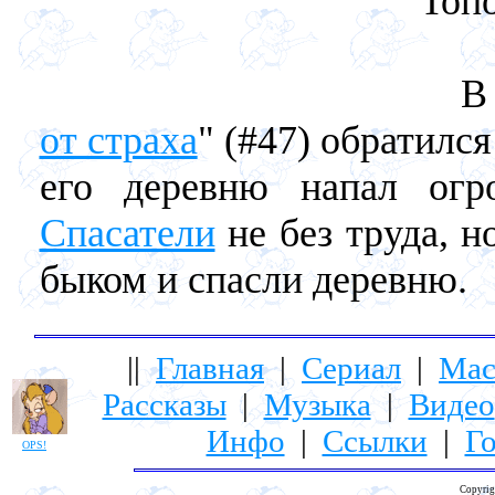
Топ
В с
от страха
" (#47) обратилс
его деревню напал о
Спасатели
не без труда, н
быком и спасли деревню.
||
Главная
|
Сериал
|
Мас
Рассказы
|
Музыка
|
Видео
Инфо
|
Ссылки
|
Го
OPS!
Copyrig