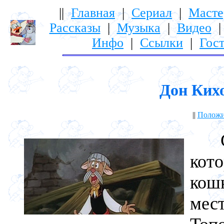
||
Главная
|
Сериал
|
Масте
Рассказы
|
Музыка
|
Видео
Инфо
|
Ссылки
|
Гост
Дон Кихо
||
Положи
Ст
кот
кош
ме