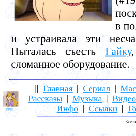
(#1
поск
в по
и устраивала эти несча
Пыталась съесть
Гайку
сломанное оборудование.
||
Главная
|
Сериал
|
Мас
Рассказы
|
Музыка
|
Видео
Инфо
|
Ссылки
|
Го
OPS!
Copyrig